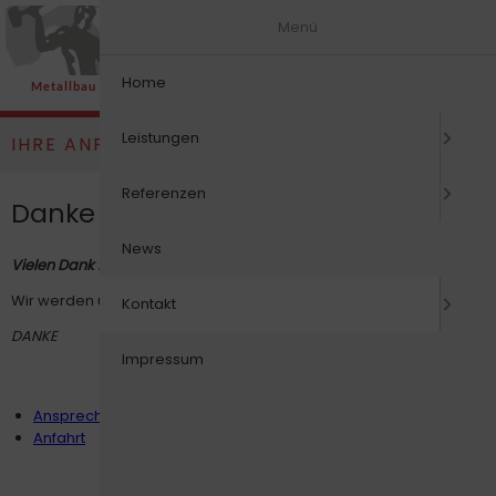
Menü
Home
Metallbau | Konstruktionstechnik | Schlosserei | Reparaturwerkstatt
Leistungen
IHRE ANFRAGE
Referenzen
Danke für Ihre Anfrage
News
Vielen Dank für ihre Anfrage !
Wir werden uns in Kürze mit Ihnen in Verbindung setzen.
Kontakt
DANKE
Impressum
Navigation
Ansprechpartner
überspringen
Anfahrt