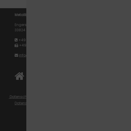
Metallbau Lars Kadereit
Engerstraße 34
33824 Werther
+49 5203 2960875
+49 5203 2960993
info@metallbau-kadereit.de
Datenschutz­einstellungen
Datenschutz
Leider ist dieser Inhalt nicht ohne entsprechende
Cookies Zustimmung verfügbar.
Bitte erlauben Sie die Cookie Kategorie "Darstellung"