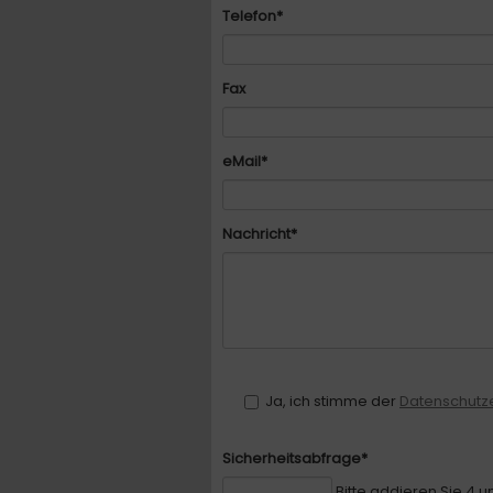
Pflichtfeld
Telefon
*
Fax
Pflichtfeld
eMail
*
Pflichtfeld
Nachricht
*
Ja, ich stimme der
Datenschutz
Pflichtfeld
Sicherheitsabfrage
*
Bitte addieren Sie 4 u