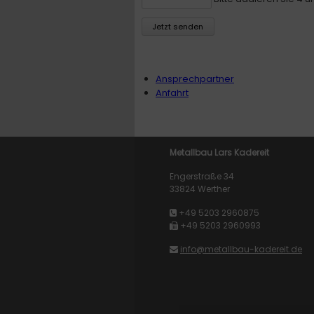
Jetzt senden
Navigation
Ansprechpartner
überspringen
Anfahrt
Metallbau Lars Kadereit
Engerstraße 34
33824 Werther
+49 5203 2960875
+49 5203 2960993
info@metallbau-kadereit.de