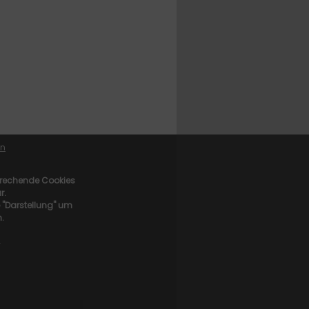
en
sprechende Cookies
r.
e "Darstellung" um
.
n