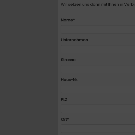
Wir setzen uns dann mit Ihnen in Verb
Pflichtfeld
Name
*
Unternehmen
Strasse
Haus-Nr.
PLZ
Pflichtfeld
Ort
*