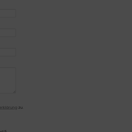
erklärung
zu.
nd 5.